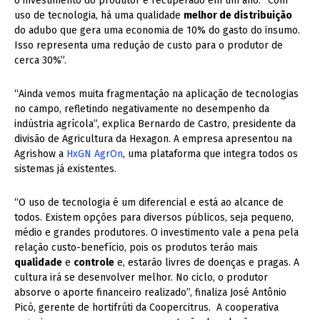
o investimento do produtor é recuperado em um ano. “Com
uso de tecnologia, há uma qualidade
melhor de distribuição
do adubo que gera uma economia de 10% do gasto do insumo.
Isso representa uma redução de custo para o produtor de
cerca 30%”.
“Ainda vemos muita fragmentação na aplicação de tecnologias
no campo, refletindo negativamente no desempenho da
indústria agrícola”, explica Bernardo de Castro, presidente da
divisão de Agricultura da Hexagon. A empresa apresentou na
Agrishow a
HxGN AgrOn
, uma plataforma que integra todos os
sistemas já existentes.
“O uso de tecnologia é um diferencial e está ao alcance de
todos. Existem opções para diversos públicos, seja pequeno,
médio e grandes produtores. O investimento vale a pena pela
relação custo-benefício, pois os produtos terão mais
qualidade
e
controle
e, estarão livres de doenças e pragas. A
cultura irá se desenvolver melhor. No ciclo, o produtor
absorve o aporte financeiro realizado”, finaliza José Antônio
Picó, gerente de hortifrúti da Coopercitrus. A cooperativa