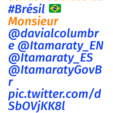
#Brésil
Monsieur
@davialcolumbr
e
@Itamaraty_EN
@Itamaraty_ES
@ItamaratyGovB
r
pic.twitter.com/d
SbOVjKK8l