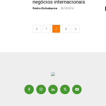
negócios internacionais
Pedro Etchebarne
-
20/10/2016
1
2
3