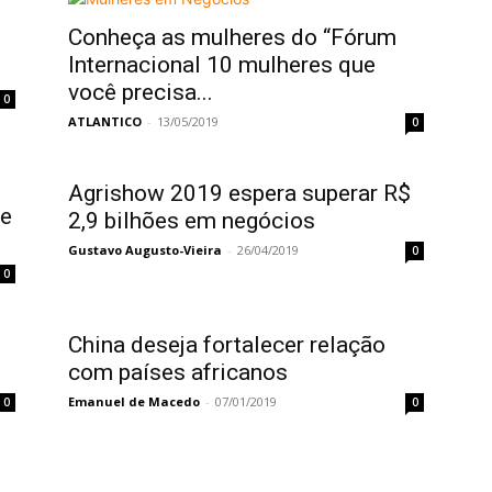
Conheça as mulheres do “Fórum
Internacional 10 mulheres que
você precisa...
0
ATLANTICO
-
13/05/2019
0
Agrishow 2019 espera superar R$
 e
2,9 bilhões em negócios
Gustavo Augusto-Vieira
-
26/04/2019
0
0
China deseja fortalecer relação
com países africanos
Emanuel de Macedo
-
07/01/2019
0
0