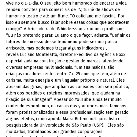
vive no dia-a-dia. O seu jeito bem humorado de encarar a vida
rendeu convites para comerciais de TV, turnê de shows de
humor no teatro e até um filme. “O cotidiano me fascina. Por
isso eu sempre busco falar sobre essas coisas que acontecem
comigo”. A brincadeira de Whindersson virou uma profissão.
“Eu não pretendo parar. Eu amo o que faço”, adianta. “Definir os
fatores de sucesso desse fenômeno pode ser um pouco
arriscado, mas podemos traçar alguns indicadores”,
revela Luciano Montelatto, diretor Executivo da Agência Boxx
especializada na construção e gestão de marcas, atendendo
diversas empresas multinacionais. “Em sua maioria, são
crianças ou adolescentes entre 7 e 25 anos que têm, além de
carisma, muita energia e um linguajar próprio e natural. Eles
abusam das gírias, que ampliam as conexões com seu público,
além dos bordões e roteiros improvisados, que ajudam na
fixação de sua imagem”. Apesar do YouTube ainda ter muito
conteúdo espontâneo, os canais dos youtubers mais famosos
foram profissionalizados e essa profissionalização tem gerado
alguns efeitos, como aponta Maíra Bittencourt, jornalista e
pesquisadora da Universidade de São Paulo (USP). “Eles são
moldados, trabalhados por grandes corporações