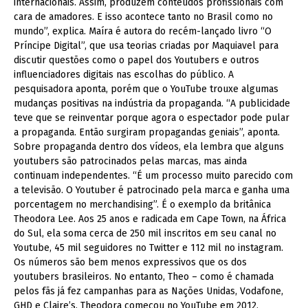
internacionais. Assim, produzem conteúdos profissionais com
cara de amadores. E isso acontece tanto no Brasil como no
mundo”, explica. Maíra é autora do recém-lançado livro “O
Príncipe Digital”, que usa teorias criadas por Maquiavel para
discutir questões como o papel dos Youtubers e outros
influenciadores digitais nas escolhas do público. A
pesquisadora aponta, porém que o YouTube trouxe algumas
mudanças positivas na indústria da propaganda. “A publicidade
teve que se reinventar porque agora o espectador pode pular
a propaganda. Então surgiram propagandas geniais”, aponta.
Sobre propaganda dentro dos vídeos, ela lembra que alguns
youtubers são patrocinados pelas marcas, mas ainda
continuam independentes. “É um processo muito parecido com
a televisão. O Youtuber é patrocinado pela marca e ganha uma
porcentagem no merchandising”. É o exemplo da britânica
Theodora Lee. Aos 25 anos e radicada em Cape Town, na África
do Sul, ela soma cerca de 250 mil inscritos em seu canal no
Youtube, 45 mil seguidores no Twitter e 112 mil no instagram.
Os números são bem menos expressivos que os dos
youtubers brasileiros. No entanto, Theo – como é chamada
pelos fãs já fez campanhas para as Nações Unidas, Vodafone,
GHD e Claire’s. Theodora começou no YouTube em 2012,