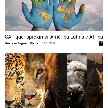
CAF quer aproximar América Latina e África
Gustavo Augusto-Vieira
-
16/01/2019
0