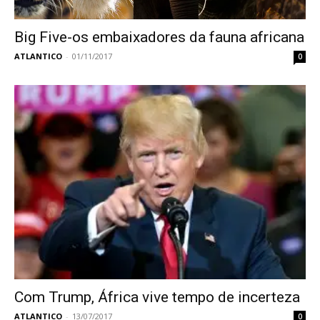
Big Five-os embaixadores da fauna africana
ATLANTICO
-
01/11/2017
0
Com Trump, África vive tempo de incerteza
ATLANTICO
-
13/07/2017
0