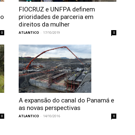
FIOCRUZ e UNFPA definem
 o
prioridades de parceria em
direitos da mulher
ATLANTICO
-
17/10/2019
0
0
A expansão do canal do Panamá e
as novas perspectivas
ATLANTICO
-
14/10/2016
0
0