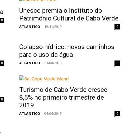
Unesco premia o Instituto do
ra
Patrimônio Cultural de Cabo Verde
0
ATLANTICO
-
19/11/2019
0
Colapso hídrico: novos caminhos
para o uso da água
ATLANTICO
-
23/08/2019
0
0
Turismo de Cabo Verde cresce
8,5% no primeiro trimestre de
0
2019
ATLANTICO
-
04/06/2019
0
r