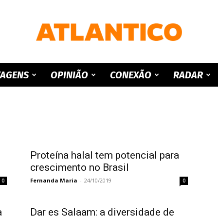
ATLANTICO
TAGENS
OPINIÃO
CONEXÃO
RADAR
Proteína halal tem potencial para
crescimento no Brasil
Fernanda Maria
-
24/10/2019
0
0
a
Dar es Salaam: a diversidade de