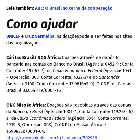
Leia também:
ABC: O Brasil no cerne da cooperação
Como ajudar
UNICEF
e
Cruz Vermelha
:
As doaçõespodem ser feitas nos sites
das organizações.
Cáritas Brasil/ SOS África:
Doações através de depósito
bancário nas contas do Banco do Brasil (Agência: 0452-9 ; Conta
Corrente: 49.667-7), da
Caixa Econômica Federal (
Agência: 1041
– Operação: 003; Conta Corrente: 4322-3) e do
Santander
(
Agência: 3100; Conta Corrente: 13.061645-0). O CNPJ da Cáritas
Brasil é 33.654.419/0001-16
ONG Missão África:
Doações são recebidas através das contas
do
Banco do Brasil (
Agência: 1001-4, Conta corrente: 119.273- 6)
e da
Caixa Econômica Federal (
Agência: 3961, Conta corrente:
2919-8, Operação: 003). O CNPJ do Missão África é
16908250/0001-64.
https://www.vakinha.com.br/vaquinha/502936