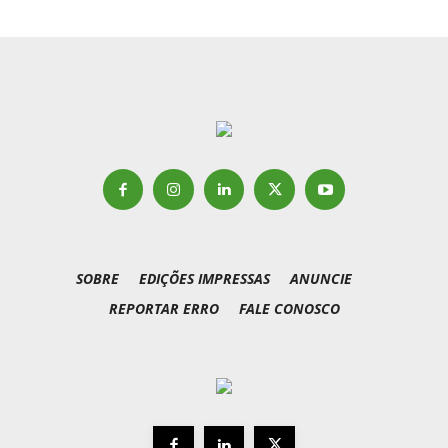
SOBRE
EDIÇÕES IMPRESSAS
ANUNCIE
REPORTAR ERRO
FALE CONOSCO