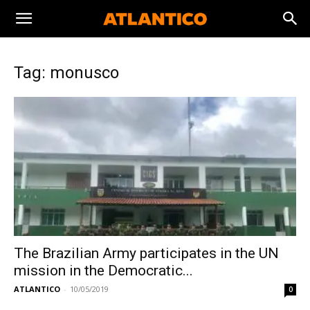
Tag: monusco
The Brazilian Army participates in the UN
mission in the Democratic...
ATLANTICO
-
10/05/2019
0