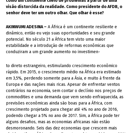
como um continente cheio de problemas a partir de uma
visão distorcida da realidade. Como presidente do AFDB, o
senhor deve ter um outro olhar. Que olhar é esse?
AKINWUMI ADESINA –
A África é um continente resiliente e
dinâmico, então eu vejo suas oportunidades e seu grande
potencial. No século 21 a África tem visto uma maior
estabilidade e a introdução de reformas econômicas que
conduziram a um grande aumento no investimen-
to direto estrangeiro, estimulando crescimento econômico
rápido. Em 2015, o crescimento médio na África era estimado
em 3,5%, perdendo somente para a Ásia, e muito à frente da
Europa e das nações mais ricas. Apesar de enfrentar ventos
contrários na economia, sem contar o declínio nos preços de
commodities e uma demanda que vem sendo enfraquecida, as
previsões econômicas ainda são boas para a África, com
crescimento projetado para chegar até 4% no ano de 2016,
podendo chegar a 5% no ano de 2017. Sim, a África pode ter
alguns desafios, mas as economias africanas não estão
desmoronando. Seis das dez economias que crescem mais